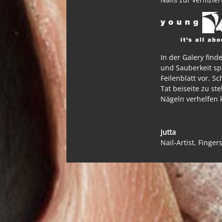
In der Galery find
und Sauberkeit spi
Feilenblatt vor. S
Tat beiseite zu s
Nägeln verhelfen k
Jutta
Nail-Artist
,
Finger