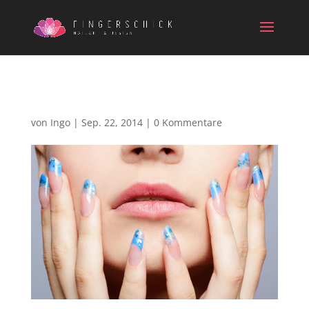
6
von
Ingo
|
Sep. 22, 2014
|
0 Kommentare